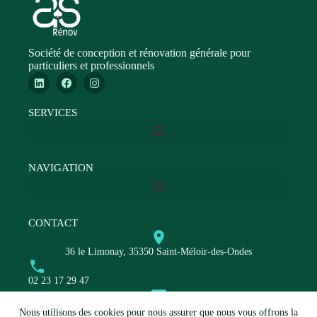
Société de conception et rénovation générale pour
particuliers et professionnels
SERVICES
NAVIGATION
CONTACT
36 le Limonay, 35350 Saint-Méloir-des-Ondes
02 23 17 29 47
contact@group-as.fr
Nous utilisons des cookies pour nous assurer que nous vous offrons la