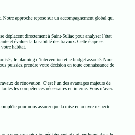
. Notre approche repose sur un accompagnement global qui
e déplacent directement à Saint-Suliac pour analyser l’état
tante et évaluer la faisabilité des travaux. Cette étape est
 votre habitat.
onisés, le planning d’intervention et le budget associé. Nous
us puissiez prendre votre décision en toute connaissance de
travaux de rénovation. C’est l’un des avantages majeurs de
e toutes les compétences nécessaires en interne. Vous n’avez
n complète pour nous assurer que la mise en oeuvre respecte
ets que vous ressentez immédiatement et qui perdurent dans le