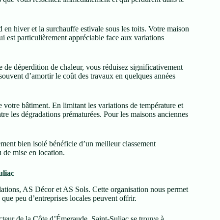
 en hiver et la surchauffe estivale sous les toits. Votre maison
 est particulièrement appréciable face aux variations
 de déperdition de chaleur, vous réduisez significativement
ouvent d’amortir le coût des travaux en quelques années
 votre bâtiment. En limitant les variations de température et
ntre les dégradations prématurées. Pour les maisons anciennes
ement bien isolé bénéficie d’un meilleur classement
 de mise en location.
uliac
lations, AS Décor et AS Sols. Cette organisation nous permet
 que peu d’entreprises locales peuvent offrir.
cteur de la Côte d’Émeraude. Saint-Suliac se trouve à