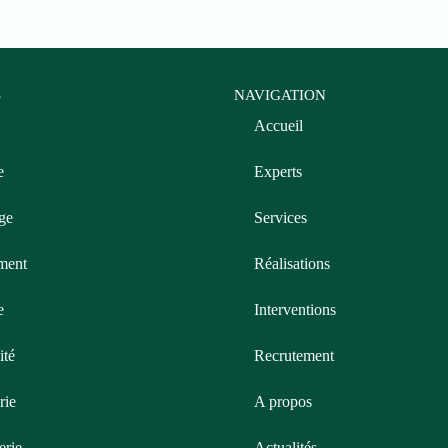
S
NAVIGATION
Accueil
e
Experts
ge
Services
ment
Réalisations
e
Interventions
ité
Recrutement
rie
A propos
erie
Actualités