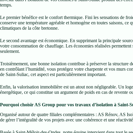
temps.
Le premier bénéfice est le confort thermique. Fini les sensations de froid
conserve une température agréable et homogène en toutes saisons, ce qui
climatiques de la côte bretonne.
Le second avantage est économique. En supprimant la principale source
votre consommation de chauffage. Les économies réalisées permettent s
seulement.
Troisièmement, une bonne isolation contribue à préserver la structure de
en contrôlant l’humidité, vous protégez votre charpente et vos murs co
de Saint-Suliac, cet aspect est particulièrement important.
Enfin, la valorisation immobilière est un atout non négligeable. Un log
énergétique, ce qui constitue un argument de poids en cas de revente ou
Pourquoi choisir AS Group pour vos travaux d’isolation à Saint-S
Organisé autour de quatre filiales complémentaires : AS Rénov, AS Iso
de gérer l’intégralité de vos projets avec une cohérence et une réactivité
Basée à Saint-Méloir-des-Ondes, notre équipe intervient dans tout le se