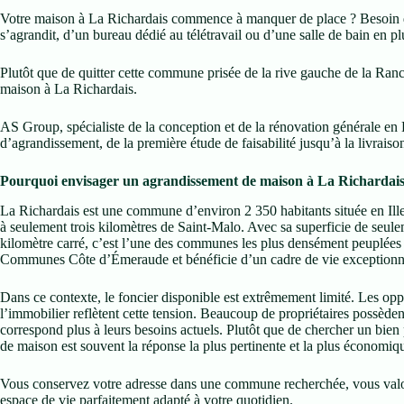
Votre maison à La Richardais commence à manquer de place ? Besoin d’
s’agrandit, d’un bureau dédié au télétravail ou d’une salle de bain en pl
Plutôt que de quitter cette commune prisée de la rive gauche de la Rance
maison à La Richardais.
AS Group, spécialiste de la conception et de la rénovation générale en B
d’agrandissement, de la première étude de faisabilité jusqu’à la livraiso
Pourquoi envisager un agrandissement de maison à La Richardai
La Richardais est une commune d’environ 2 350 habitants située en Ille
à seulement trois kilomètres de Saint-Malo. Avec sa superficie de seule
kilomètre carré, c’est l’une des communes les plus densément peuplées d
Communes Côte d’Émeraude et bénéficie d’un cadre de vie exceptionnel
Dans ce contexte, le foncier disponible est extrêmement limité. Les oppor
l’immobilier reflètent cette tension. Beaucoup de propriétaires possèden
correspond plus à leurs besoins actuels. Plutôt que de chercher un bien
de maison est souvent la réponse la plus pertinente et la plus économiq
Vous conservez votre adresse dans une commune recherchée, vous valor
espace de vie parfaitement adapté à votre quotidien.