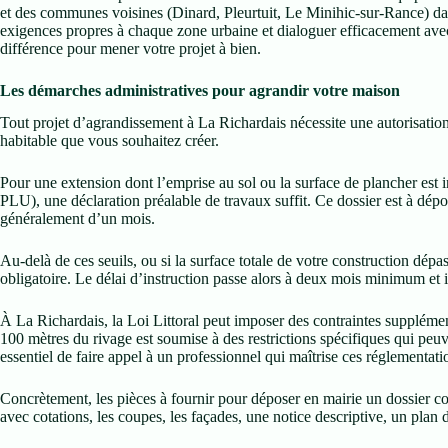
et des communes voisines (Dinard, Pleurtuit, Le Minihic-sur-Rance) da
exigences propres à chaque zone urbaine et dialoguer efficacement avec l
différence pour mener votre projet à bien.
Les démarches administratives pour agrandir votre maison
Tout projet d’agrandissement à La Richardais nécessite une autorisatio
habitable que vous souhaitez créer.
Pour une extension dont l’emprise au sol ou la surface de plancher est 
PLU), une déclaration préalable de travaux suffit. Ce dossier est à dépos
généralement d’un mois.
Au-delà de ces seuils, ou si la surface totale de votre construction dép
obligatoire. Le délai d’instruction passe alors à deux mois minimum et il
À La Richardais, la Loi Littoral peut imposer des contraintes supplément
100 mètres du rivage est soumise à des restrictions spécifiques qui peuv
essentiel de faire appel à un professionnel qui maîtrise ces réglementat
Concrètement, les pièces à fournir pour déposer en mairie un dossier co
avec cotations, les coupes, les façades, une notice descriptive, un plan 