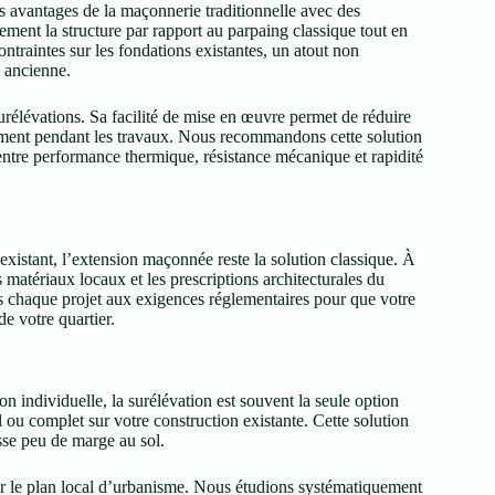
es avantages de la maçonnerie traditionnelle avec des
ent la structure par rapport au parpaing classique tout en
ontraintes sur les fondations existantes, un atout non
 ancienne.
surélévations. Sa facilité de mise en œuvre permet de réduire
gement pendant les travaux. Nous recommandons cette solution
ntre performance thermique, résistance mécanique et rapidité
i existant, l’extension maçonnée reste la solution classique. À
s matériaux locaux et les prescriptions architecturales du
s chaque projet aux exigences réglementaires pour que votre
e votre quartier.
n individuelle, la surélévation est souvent la seule option
l ou complet sur votre construction existante. Cette solution
isse peu de marge au sol.
par le plan local d’urbanisme. Nous étudions systématiquement