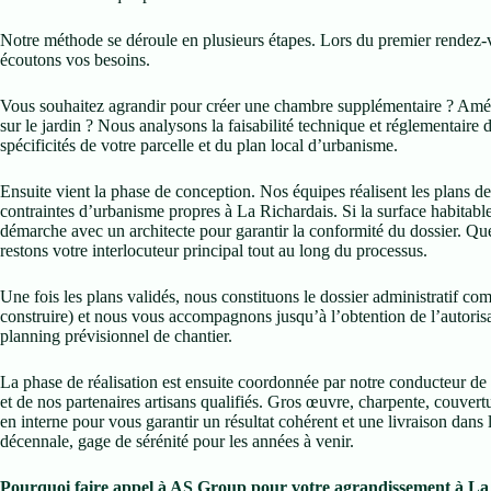
Notre méthode se déroule en plusieurs étapes. Lors du premier rendez-
écoutons vos besoins.
Vous souhaitez agrandir pour créer une chambre supplémentaire ? Amén
sur le jardin ? Nous analysons la faisabilité technique et réglementaire
spécificités de votre parcelle et du plan local d’urbanisme.
Ensuite vient la phase de conception. Nos équipes réalisent les plans de
contraintes d’urbanisme propres à La Richardais. Si la surface habitab
démarche avec un architecte pour garantir la conformité du dossier. Qu
restons votre interlocuteur principal tout au long du processus.
Une fois les plans validés, nous constituons le dossier administratif co
construire) et nous vous accompagnons jusqu’à l’obtention de l’autorisat
planning prévisionnel de chantier.
La phase de réalisation est ensuite coordonnée par notre conducteur de 
et de nos partenaires artisans qualifiés. Gros œuvre, charpente, couvertur
en interne pour vous garantir un résultat cohérent et une livraison dans 
décennale, gage de sérénité pour les années à venir.
Pourquoi faire appel à AS Group pour votre agrandissement à La