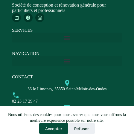
Société de conception et rénovation générale pour
particuliers et professionnels
SERVICES
NAVIGATION
CONTACT
36 le Limonay, 35350 Saint-Méloir-des-Ondes
02 23 17 29 47
contact@group-as.fr
Nous utilisons des cookies pour nous assurer que nous vous offrons la
meilleure expérience possible sur notre site.
Demander un devis
Accepter
Refuser