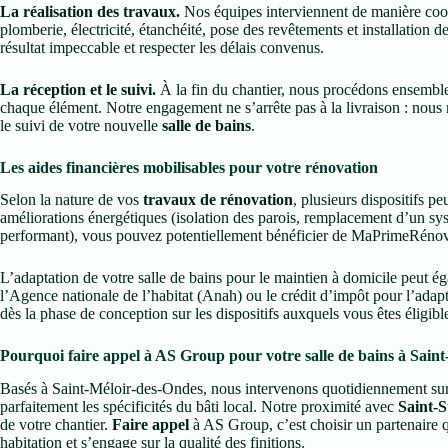
La réalisation des travaux.
Nos équipes interviennent de manière coor
plomberie, électricité, étanchéité, pose des revêtements et installation 
résultat impeccable et respecter les délais convenus.
La réception et le suivi.
À la fin du chantier, nous procédons ensemble 
chaque élément. Notre engagement ne s’arrête pas à la livraison : nous 
le suivi de votre nouvelle
salle de bains
.
Les aides financières mobilisables pour votre rénovation
Selon la nature de vos
travaux de rénovation
, plusieurs dispositifs pe
améliorations énergétiques (isolation des parois, remplacement d’un s
performant), vous pouvez potentiellement bénéficier de MaPrimeRénov’
L’adaptation de votre salle de bains pour le maintien à domicile peut é
l’Agence nationale de l’habitat (Anah) ou le crédit d’impôt pour l’ada
dès la phase de conception sur les dispositifs auxquels vous êtes éligibl
Pourquoi faire appel à AS Group pour votre salle de bains à Saint
Basés à Saint-Méloir-des-Ondes, nous intervenons quotidiennement su
parfaitement les spécificités du bâti local. Notre proximité avec
Saint-S
de votre chantier.
Faire appel
à AS Group, c’est choisir un partenaire q
habitation et s’engage sur la qualité des finitions.