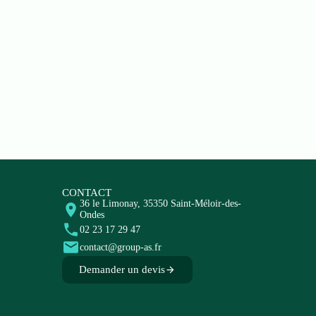
CONTACT
36 le Limonay, 35350 Saint-Méloir-des-
Ondes
02 23 17 29 47
contact@group-as.fr
Demander un devis