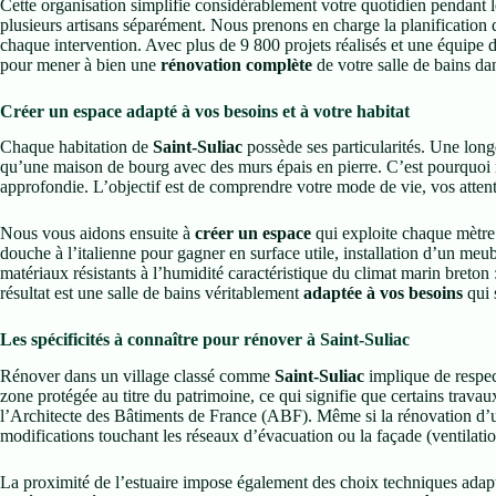
Cette organisation simplifie considérablement votre quotidien pendant 
plusieurs artisans séparément. Nous prenons en charge la planification du
chaque intervention. Avec plus de 9 800 projets réalisés et une équipe d
pour mener à bien une
rénovation complète
de votre salle de bains dan
Créer un espace adapté à vos besoins et à votre habitat
Chaque habitation de
Saint-Suliac
possède ses particularités. Une lon
qu’une maison de bourg avec des murs épais en pierre. C’est pourquo
approfondie. L’objectif est de comprendre votre mode de vie, vos attentes
Nous vous aidons ensuite à
créer un espace
qui exploite chaque mètre
douche à l’italienne pour gagner en surface utile, installation d’un me
matériaux résistants à l’humidité caractéristique du climat marin breton
résultat est une salle de bains véritablement
adaptée à vos besoins
qui 
Les spécificités à connaître pour rénover à Saint-Suliac
Rénover dans un village classé comme
Saint-Suliac
implique de respect
zone protégée au titre du patrimoine, ce qui signifie que certains travau
l’Architecte des Bâtiments de France (ABF). Même si la rénovation d’un
modifications touchant les réseaux d’évacuation ou la façade (ventilatio
La proximité de l’estuaire impose également des choix techniques adapté