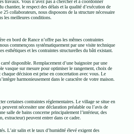
les travaux. Vous n’avez pas à chercher et à coordonner
 chantier, le respect des délais et la qualité d’exécution de
e 25 collaborateurs, nous disposons de la structure nécessaire
s les meilleures conditions.
gère en bord de Rance n’offre pas les mêmes contraintes
i nous commençons systématiquement par une visite technique
 esthétiques et les contraintes structurelles du bâti existant.
 carré disponible. Remplacement d’une baignoire par une
uble vasque sur mesure pour optimiser le rangement, choix de
 : chaque décision est prise en concertation avec vous. Le
s’intègre harmonieusement dans le caractère de votre maison.
er certaines contraintes réglementaires. Le village se situe en
x peuvent nécessiter une déclaration préalable ou l’avis de
e salle de bains concerne principalement l’intérieur, des
n, extracteur) peuvent entrer dans ce cadre.
s. L’air salin et le taux d’humidité élevé exigent des